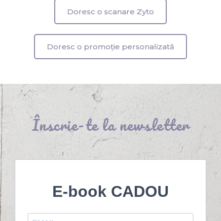
Doresc o scanare Zyto
Doresc o promoție personalizată
Înscrie-te la newsletter