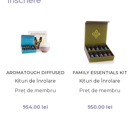
înscriere
AROMATOUCH DIFFUSED
FAMILY ESSENTIALS KIT
KIT DOTERRA
DOTERRA
Kituri de înrolare
Kituri de înrolare
Preț de membru
Preț de membru
954.00
lei
950.00
lei