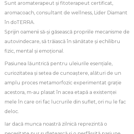
Sunt aromaterapeut și fitoterapeut certificat,
aromacoach, consultant de wellness, Lider Diamant
în doTERRA.
Sprijin oamenii să-și găsească propriile mecanisme de
autovindecare, să trăiască în sănătate și echilibru
fizic, mental și emoțional.
Pasiunea lăuntrică pentru uleiurile esențiale,
curiozitatea și setea de cunoaștere, alături de un
amplu proces metamorfozic experimentat grație
acestora, m-au plasat în acea etapă a existenței
mele în care ori fac lucrurile din suflet, ori nu le fac
deloc.
Iar dacă munca noastră zilnică reprezintă o
necesitate pur sufletească și o nesfârșită pasiune,