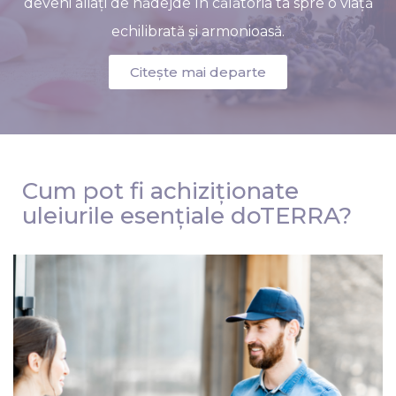
deveni aliați de nădejde în călătoria ta spre o viață
echilibrată și armonioasă.
Citește mai departe
Cum pot fi achiziționate
uleiurile esențiale doTERRA?