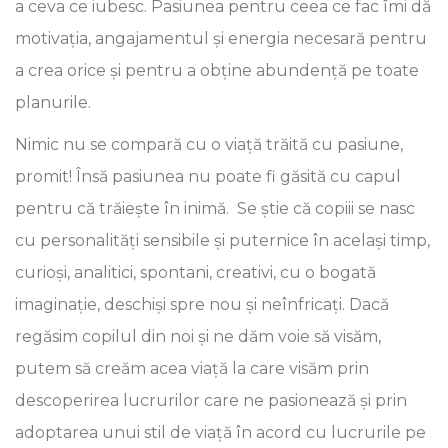
a ceva ce iubesc. Pasiunea pentru ceea ce fac îmi dă
motivația, angajamentul și energia necesară pentru
a crea orice și pentru a obține abundență pe toate
planurile.
Nimic nu se compară cu o viață trăită cu pasiune,
promit! Însă pasiunea nu poate fi găsită cu capul
pentru că trăiește în inimă. Se știe că copiii se nasc
cu personalități sensibile și puternice în același timp,
curioși, analitici, spontani, creativi, cu o bogată
imaginație, deschiși spre nou și neînfricați. Dacă
regăsim copilul din noi și ne dăm voie să visăm,
putem să creăm acea viață la care visăm prin
descoperirea lucrurilor care ne pasionează și prin
adoptarea unui stil de viață în acord cu lucrurile pe