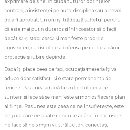
exprimare de sine, în ciuda tuturor dorințelor
contrarii, a insistenței pe auto-disciplină sau a nevoii
de a fi aprobat. Un om își trădează sufletul pentru
că este mai puțin dureros și înfricoșător să o facă
decât să-și stabilească și manifeste propriile
convingeri, cu riscul de a-i ofensa pe cei de a căror
protecție și iubire depinde.
Dacă îți place ceea ce faci, ocupația/meseria îți va
aduce doar satisfacții și o stare permanentă de
fericire. Pasiunea adună la un loc tot ceea ce
suntem și face să se manifeste armonios fiecare plan
al ființei. Pasiunea este ceea ce ne însuflețește, este
singura care ne poate conduce adânc în noi înșine;
ne face să ne simțim vii, strălucitori, conectați,