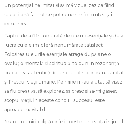
un potențial nelimitat și să mă vizualizez ca fiind
capabilă să fac tot ce pot concepe în mintea și în
inima mea.
Faptul de a fi înconjurată de uleiuri esențiale și de a
lucra cu ele îmi oferă nenumărate satisfacții.
Folosirea uleiurile esențiale atrage după sine o
evoluție mentală și spirituală, te pun în rezonanță
cu partea autentică din tine, te aliniază cu naturalul
și firescul vieții umane. Pe mine m-au ajutat să visez,
să fiu creativă, să explorez, să cresc și să-mi găsesc
scopul vieții. În aceste condiții, succesul este
aproape inevitabil.
Nu regret nicio clipă că îmi construiesc viața în jurul