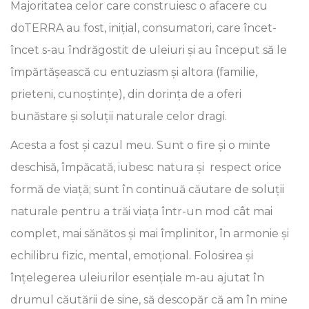
Majoritatea celor care construiesc o afacere cu
doTERRA au fost, inițial, consumatori, care încet-
încet s-au îndrăgostit de uleiuri și au început să le
împărtășească cu entuziasm și altora (familie,
prieteni, cunoștințe), din dorința de a oferi
bunăstare și soluții naturale celor dragi.
Acesta a fost și cazul meu. Sunt o fire și o minte
deschisă, împăcată, iubesc natura și respect orice
formă de viață; sunt în continuă căutare de soluții
naturale pentru a trăi viața într-un mod cât mai
complet, mai sănătos și mai împlinitor, în armonie și
echilibru fizic, mental, emoțional. Folosirea și
înțelegerea uleiurilor esențiale m-au ajutat în
drumul căutării de sine, să descopăr că am în mine