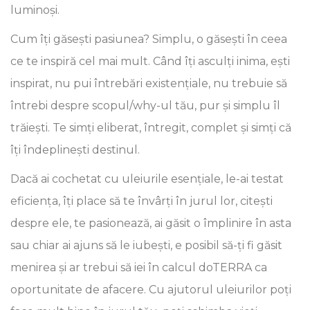
luminoși.
Cum îți găsești pasiunea? Simplu, o găsești în ceea
ce te inspiră cel mai mult. Când îți asculți inima, ești
inspirat, nu pui întrebări existențiale, nu trebuie să
întrebi despre scopul/why-ul tău, pur și simplu îl
trăiești. Te simți eliberat, întregit, complet și simți că
îți îndeplinești destinul.
Dacă ai cochetat cu uleiurile esențiale, le-ai testat
eficiența, îți place să te învârți în jurul lor, citești
despre ele, te pasionează, ai găsit o împlinire în asta
sau chiar ai ajuns să le iubești, e posibil să-ți fi găsit
menirea și ar trebui să iei în calcul doTERRA ca
oportunitate de afacere. Cu ajutorul uleiurilor poți