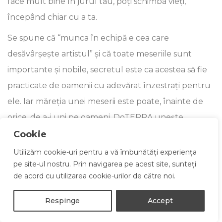
face mult bine în jurul tău, poți schimba vieți,
începând chiar cu a ta.
Se spune că “munca în echipă e cea care
desăvârșește artistul” și că toate meseriile sunt
importante și nobile, secretul este ca acestea să fie
practicate de oamenii cu adevărat înzestrați pentru
ele. Iar măreția unei meserii este poate, înainte de
orice, de a-i uni pe oameni. DoTERRA unește
oameni.
Cookie
Utilizăm cookie-uri pentru a vă îmbunătăți experiența
pe site-ul nostru. Prin navigarea pe acest site, sunteți
de acord cu utilizarea cookie-urilor de către noi.
Respinge
Accept