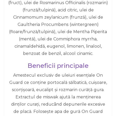
(fruct), ulei de Rosmarinus Officinalis (rozmarin)
(frunză/tulpină), acid citric, ulei de
Cinnamomum zeylanicum (frunză), ulei de
Gaultheria Procumbens (wintergreen)
(floare/frunză/tulpină), ulei de Mentha Piperita
(mentă), ulei de Commiphora myrrha,
cinamaldehidă, eugenol, limonen, linalool,
benzoat de benzil, alcool cinamic.
Beneficii principale
Amestecul exclusiv de uleiuri esențiale On
Guard ce conține portocală sălbatică, cuișoare,
scorțișoară, eucalipt și rozmarin curăță gura.
Extractul de miswak ajută la menținerea
dinților curați, reducând depunerile excesive
de placă. Folosește apa de gură On Guard