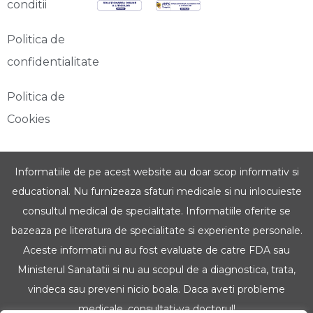
conditii
Politica de
confidentialitate
Politica de
Cookies
Informatiile de pe acest website au doar scop informativ si
educational. Nu furnizeaza sfaturi medicale si nu inlocuieste
consultul medical de specialitate. Informatiile oferite se
bazeaza pe literatura de specialitate si experiente personale.
Aceste informatii nu au fost evaluate de catre FDA sau
Ministerul Sanatatii si nu au scopul de a diagnostica, trata,
vindeca sau preveni nicio boala. Daca aveti probleme
medicale, consultati-va doctorul!