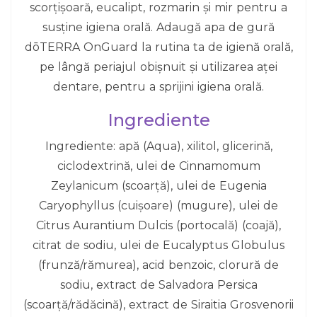
scorțișoară, eucalipt, rozmarin și mir pentru a
susține igiena orală. Adaugă apa de gură
dōTERRA OnGuard la rutina ta de igienă orală,
pe lângă periajul obișnuit și utilizarea aței
dentare, pentru a sprijini igiena orală.
Ingrediente
Ingrediente: apă (Aqua), xilitol, glicerină,
ciclodextrină, ulei de Cinnamomum
Zeylanicum (scoarță), ulei de Eugenia
Caryophyllus (cuișoare) (mugure), ulei de
Citrus Aurantium Dulcis (portocală) (coajă),
citrat de sodiu, ulei de Eucalyptus Globulus
(frunză/rămurea), acid benzoic, clorură de
sodiu, extract de Salvadora Persica
(scoarță/rădăcină), extract de Siraitia Grosvenorii