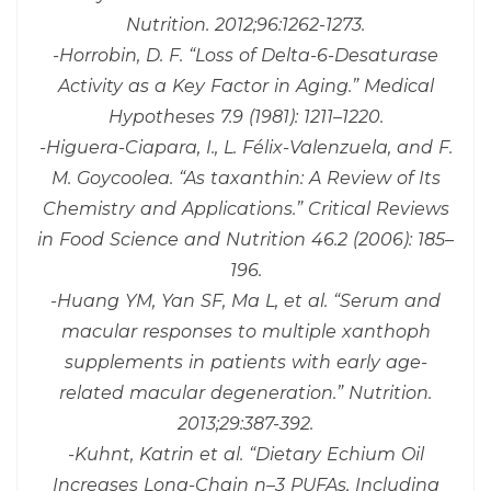
Nutrition. 2012;96:1262-1273.
-Horrobin, D. F. “Loss of Delta-6-Desaturase
Activity as a Key Factor in Aging.” Medical
Hypotheses 7.9 (1981): 1211–1220.
-Higuera-Ciapara, I., L. Félix-Valenzuela, and F.
M. Goycoolea. “As taxanthin: A Review of Its
Chemistry and Applications.” Critical Reviews
in Food Science and Nutrition 46.2 (2006): 185–
196.
-Huang YM, Yan SF, Ma L, et al. “Serum and
macular responses to multiple xanthoph
supplements in patients with early age-
related macular degeneration.” Nutrition.
2013;29:387-392.
-Kuhnt, Katrin et al. “Dietary Echium Oil
Increases Long-Chain n–3 PUFAs, Including