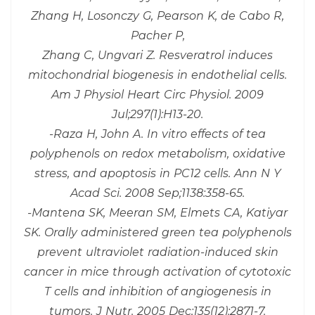
Zhang H, Losonczy G, Pearson K, de Cabo R,
Pacher P,
Zhang C, Ungvari Z. Resveratrol induces
mitochondrial biogenesis in endothelial cells.
Am J Physiol Heart Circ Physiol. 2009
Jul;297(1):H13-20.
-Raza H, John A. In vitro effects of tea
polyphenols on redox metabolism, oxidative
stress, and apoptosis in PC12 cells. Ann N Y
Acad Sci. 2008 Sep;1138:358-65.
-Mantena SK, Meeran SM, Elmets CA, Katiyar
SK. Orally administered green tea polyphenols
prevent ultraviolet radiation-induced skin
cancer in mice through activation of cytotoxic
T cells and inhibition of angiogenesis in
tumors. J Nutr. 2005 Dec;135(12):2871-7.