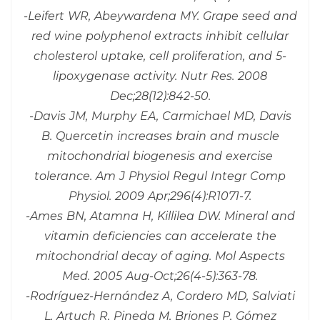
-Leifert WR, Abeywardena MY. Grape seed and
red wine polyphenol extracts inhibit cellular
cholesterol uptake, cell proliferation, and 5-
lipoxygenase activity. Nutr Res. 2008
Dec;28(12):842-50.
-Davis JM, Murphy EA, Carmichael MD, Davis
B. Quercetin increases brain and muscle
mitochondrial biogenesis and exercise
tolerance. Am J Physiol Regul Integr Comp
Physiol. 2009 Apr;296(4):R1071-7.
-Ames BN, Atamna H, Killilea DW. Mineral and
vitamin deficiencies can accelerate the
mitochondrial decay of aging. Mol Aspects
Med. 2005 Aug-Oct;26(4-5):363-78.
-Rodríguez-Hernández A, Cordero MD, Salviati
L, Artuch R, Pineda M, Briones P, Gómez