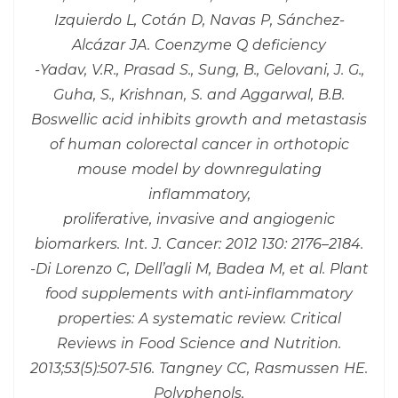
Izquierdo L, Cotán D, Navas P, Sánchez-
Alcázar JA. Coenzyme Q deficiency
-Yadav, V.R., Prasad S., Sung, B., Gelovani, J. G.,
Guha, S., Krishnan, S. and Aggarwal, B.B.
Boswellic acid inhibits growth and metastasis
of human colorectal cancer in orthotopic
mouse model by downregulating
inflammatory,
proliferative, invasive and angiogenic
biomarkers. Int. J. Cancer: 2012 130: 2176–2184.
-Di Lorenzo C, Dell’agli M, Badea M, et al. Plant
food supplements with anti-inflammatory
properties: A systematic review. Critical
Reviews in Food Science and Nutrition.
2013;53(5):507-516. Tangney CC, Rasmussen HE.
Polyphenols,