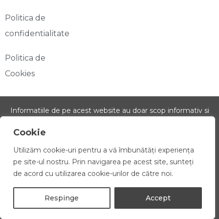
Politica de
confidentialitate
Politica de
Cookies
Informatiile de pe acest website au doar scop informativ si
educational. Nu furnizeaza sfaturi medicale si nu inlocuieste
Cookie
consultul medical de specialitate. Informatiile oferite se
Utilizăm cookie-uri pentru a vă îmbunătăți experiența
bazeaza pe literatura de specialitate si experiente personale.
pe site-ul nostru. Prin navigarea pe acest site, sunteți
Aceste informatii nu au fost evaluate de catre FDA sau
de acord cu utilizarea cookie-urilor de către noi.
Ministerul Sanatatii si nu au scopul de a diagnostica, trata,
vindeca sau preveni nicio boala. Daca aveti probleme
Respinge
Accept
medicale, consultati-va doctorul!