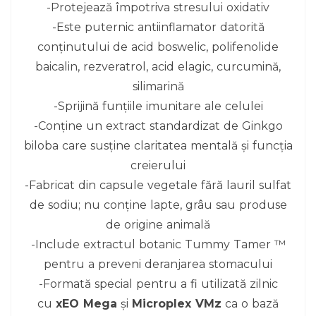
-Protejează împotriva stresului oxidativ
-Este puternic antiinflamator datorită
conținutului de acid boswelic, polifenolide
baicalin, rezveratrol, acid elagic, curcumină,
silimarină
-Sprijină funțiile imunitare ale celulei
-Conține un extract standardizat de Ginkgo
biloba care susține claritatea mentală și funcția
creierului
-Fabricat din capsule vegetale fără lauril sulfat
de sodiu; nu conține lapte, grâu sau produse
de origine animală
-Include extractul botanic Tummy Tamer ™
pentru a preveni deranjarea stomacului
-Formată special pentru a fi utilizată zilnic
cu
xEO Mega
și
Microplex VMz
ca o bază