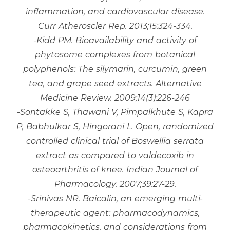
inflammation, and cardiovascular disease.
Curr Atheroscler Rep. 2013;15:324-334.
-Kidd PM. Bioavailability and activity of
phytosome complexes from botanical
polyphenols: The silymarin, curcumin, green
tea, and grape seed extracts. Alternative
Medicine Review. 2009;14(3):226-246
-Sontakke S, Thawani V, Pimpalkhute S, Kapra
P, Babhulkar S, Hingorani L. Open, randomized
controlled clinical trial of Boswellia serrata
extract as compared to valdecoxib in
osteoarthritis of knee. Indian Journal of
Pharmacology. 2007;39:27-29.
-Srinivas NR. Baicalin, an emerging multi-
therapeutic agent: pharmacodynamics,
pharmacokinetics, and considerations from