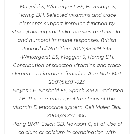
-Maggini S, Wintergerst ES, Beveridge S,
Hornig DH. Selected vitamins and trace
elements support immune function by
strengthening epithelial barriers and cellular
and humoral immune responses. British
Journal of Nutrition. 2007;98:S29-S35.
-Wintergerst ES, Maggini S, Hornig DH.
Contribution of selected vitamins and trace
elements to immune function. Ann Nutr Met.
2007;51:301-323.
-Hayes CE, Nashold FE, Spach KM & Pedersen
LB. The immunological functions of the
vitamin D endocrine system. Cell Molec Biol.
2003;49:277–300.
-Tang BMP, Eslick GD, Nowson C, et al. Use of
calcium or calcium in combination with