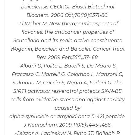
baicalensis GEORGI. Biosci Biotechnol
Biochem. 2006 Oct;70(10):2371-80.
-Li-Weber M. New therapeutic aspects of
flavones: the anticancer properties of
Scutellaria and its main active constituents
Wogonin, Baicalein and Baicalin. Cancer Treat
Rev. 2009 Feb;35(1):57- 68.
-Albani D, Polito L, Batelli S, De Mauro S,
Fracasso C, Martelli G, Colombo L, Manzoni C,
Salmona M, Caccia S, Negro A, Forloni G. The
SIRT1 activator resveratrol protects SK-N-BE
cells from oxidative stress and against toxicity
caused by
alpha-synuclein or amyloid-beta (1-42) peptide.
J Neurochem. 2009 110(5):1445-1456.
-Csiszar A, Labinskyy N, Pinto JT, Ballabh P,