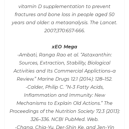
vitamin D supplementation to prevent
fractures and bone loss in people aged 50
years and older: a metaanalysis. The Lancet.
2007;370:657-666.
xEO Mega
-Ambati, Ranga Rao et al. “Astaxanthin:
Sources, Extraction, Stability, Biological
Activities and Its Commercial Applictions–a
Review.” Marine Drugs 12.1 (2014): 128–152.
-Calder, Philip C. “N-3 Fatty Acids,
Inflammation and Immunity: New
Mechanisms to Explain Old Actions.” The
Proceedings of the Nutrition Society 72.3 (2013):
326–336. NCBI PubMed. Web.
-Chang, Chia-Yu, Der-Shin Ke, and Jen-Yin