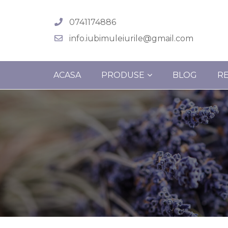
0741174886
info.iubimuleiurile@gmail.com
ACASA
PRODUSE
BLOG
R