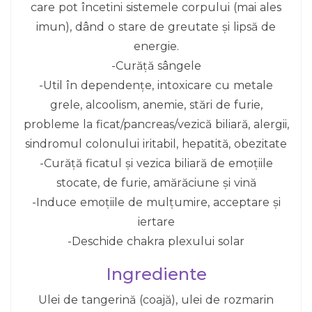
care pot încetini sistemele corpului (mai ales
imun), dând o stare de greutate și lipsă de
energie.
-Curăță sângele
-Util în dependențe, intoxicare cu metale
grele, alcoolism, anemie, stări de furie,
probleme la ficat/pancreas/vezică biliară, alergii,
sindromul colonului iritabil, hepatită, obezitate
-Curăță ficatul și vezica biliară de emoțiile
stocate, de furie, amărăciune și vină
-Induce emoțiile de mulțumire, acceptare și
iertare
-Deschide chakra plexului solar
Ingrediente
Ulei de tangerină (coajă), ulei de rozmarin