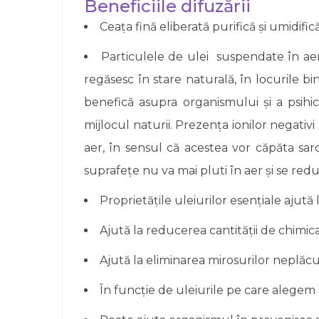
Beneficiile difuzării
Ceața fină eliberată purifică și umidific
Particulele de ulei suspendate în aer 
regăsesc în stare naturală, în locurile b
benefică asupra organismului și a psihi
mijlocul naturii. Prezența ionilor negativ
aer, în sensul că acestea vor căpăta sarc
suprafețe nu va mai pluti în aer și se redu
Proprietățile uleiurilor esențiale ajut
Ajută la reducerea cantității de chimical
Ajută la eliminarea mirosurilor neplăcu
În funcție de uleiurile pe care alegem s