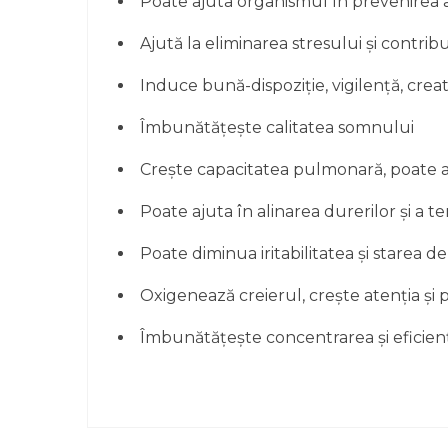
Poate ajuta organismul în prevenirea a
Ajută la eliminarea stresului și contribu
Induce bună-dispoziție, vigilență, creati
Îmbunătățește calitatea somnului
Crește capacitatea pulmonară, poate alina
Poate ajuta în alinarea durerilor și a t
Poate diminua iritabilitatea și starea d
Oxigenează creierul, crește atenția și 
Îmbunătățește concentrarea și eficien