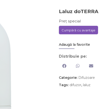
Laluz doTERRA
Preț special
Cumpără cu avantaje
Adaugă la favorite
Distribuie pe:
Categorie:
Difuzoare
Tags:
difuzor
,
laluz