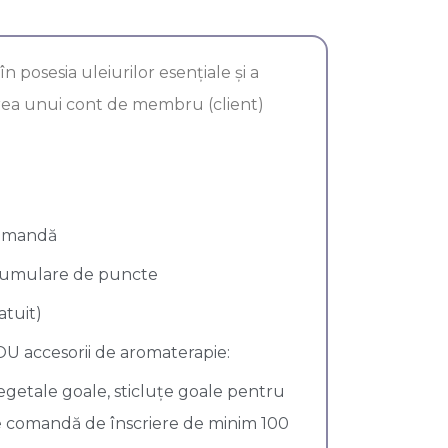
 posesia uleiurilor esenţiale şi a
rea unui cont de membru (client)
comandă
acumulare de puncte
atuit)
OU accesorii de aromaterapie:
vegetale goale, sticluțe goale pentru
ice comandă de înscriere de minim 100