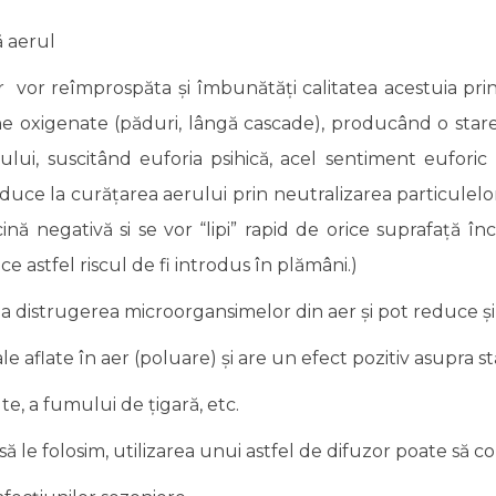
ă aerul
vor reîmprospăta și îmbunătăți calitatea acestuia prin c
ine oxigenate (păduri, lângă cascade), producând o stare 
cului, suscitând euforia psihică, acel sentiment eufor
i duce la curățarea aerului prin neutralizarea particulelo
ină negativă si se vor “lipi” rapid de orice suprafață în
ce astfel riscul de fi introdus în plămâni.)
ă la distrugerea microorgansimelor din aer și pot reduce 
e aflate în aer (poluare) și are un efect pozitiv asupra stă
te, a fumului de țigară, etc.
ă le folosim, utilizarea unui astfel de difuzor poate să co