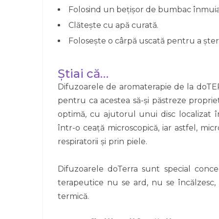
Folosind un bețișor de bumbac înmuiat î
Clătește cu apă curată.
Folosește o cârpă uscată pentru a ște
Știai că…
Difuzoarele de aromaterapie de la doTERR
pentru ca acestea să-și păstreze propriet
optimă, cu ajutorul unui disc localizat î
într-o ceață microscopică, iar astfel, mi
respiratorii și prin piele.
Difuzoarele doTerra sunt special conce
terapeutice nu se ard, nu se încălzesc,
termică.