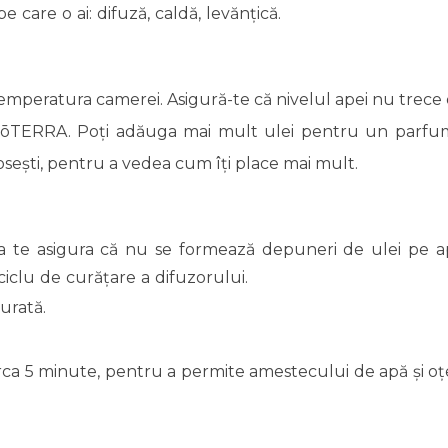
e care o ai: difuză, caldă, levănțică.
 temperatura camerei. Asigură-te că nivelul apei nu trec
e dōTERRA. Poți adăuga mai mult ulei pentru un parfum
olosești, pentru a vedea cum îți place mai mult.
 te asigura că nu se formează depuneri de ulei pe ap
ciclu de curățare a difuzorului.
urată.
rca 5 minute, pentru a permite amestecului de apă și oțet