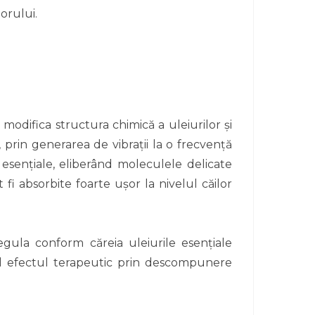
orului.
odifica structura chimică a uleiurilor și
 prin generarea de vibrații la o frecvență
e esențiale, eliberând moleculele delicate
fi absorbite foarte ușor la nivelul căilor
gula conform căreia uleiurile esenţiale
erd efectul terapeutic prin descompunere