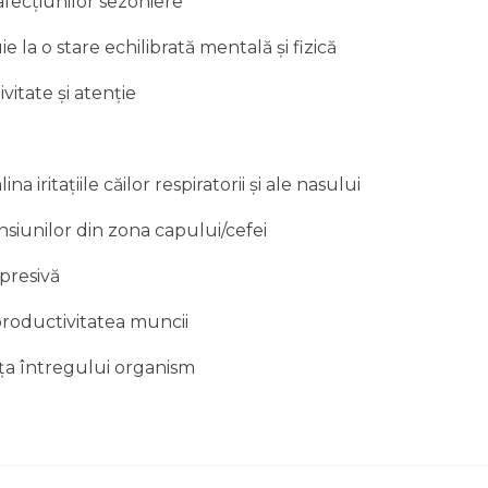
fecțiunilor sezoniere
ie la o stare echilibrată mentală și fizică
vitate și atenție
 iritațiile căilor respiratorii și ale nasului
ensiunilor din zona capului/cefei
epresivă
productivitatea muncii
ța întregului organism