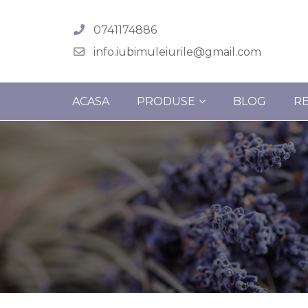
0741174886
info.iubimuleiurile@gmail.com
ACASA
PRODUSE
BLOG
R