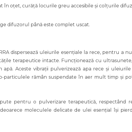
n oțet, curăță locurile greu accesibile și colțurile difuz
rge difuzorul până este complet uscat.
A dispersează uleiurile esențiale la rece, pentru a nu m
ățile terapeutice intacte. Funcționează cu ultrasunete,
n apă. Aceste vibrații pulverizează apa rece și uleiuril
cro-particulele rămân suspendate în aer mult timp și pot 
pute pentru o pulverizare terapeutică, respectând re
 deoarece moleculele delicate de ulei esenţial îşi pi