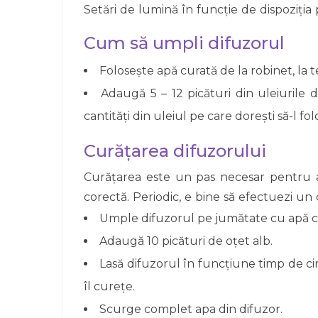
Setări de lumină în funcție de dispoziția p
Cum să umpli difuzorul
Folosește apă curată de la robinet, la
Adaugă 5 – 12 picături din uleiuril
cantități din uleiul pe care dorești să-l f
Curățarea difuzorului
Curățarea este un pas necesar pentru a
corectă. Periodic, e bine să efectuezi un 
Umple difuzorul pe jumătate cu apă c
Adaugă 10 picături de oțet alb.
Lasă difuzorul în funcțiune timp de ci
îl curețe.
Scurge complet apa din difuzor.