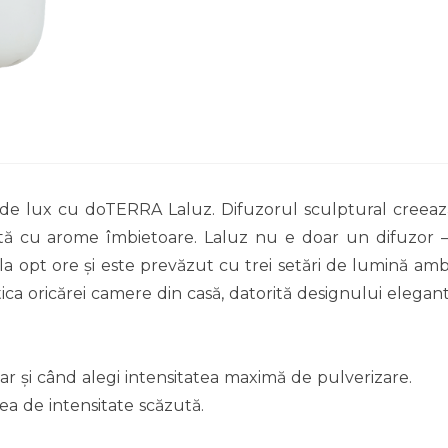
de lux cu doTERRA Laluz. Difuzorul sculptural creează 
uzată cu arome îmbietoare. Laluz nu e doar un difuzor 
a opt ore și este prevăzut cu trei setări de lumină ambi
ca oricărei camere din casă, datorită designului elegant
iar și când alegi intensitatea maximă de pulverizare.
ea de intensitate scăzută.