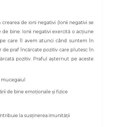
rearea de ioni negativi (Ionii negativi se
de bine. Ionii negativi exercită o acțiune
ic pe care îl avem atunci când suntem în
r de praf încărcate pozitiv care plutesc în
cărcată pozitiv. Praful așternut pe aceste
și mucegaiul
rii de bine emoționale și fizice
ntribuie la susținerea imunității