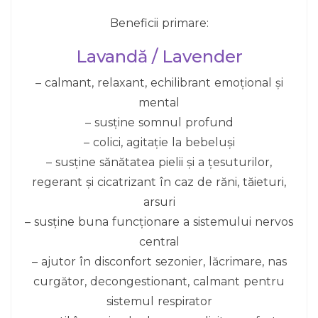
Beneficii primare:
Lavandă / Lavender
– calmant, relaxant, echilibrant emoțional și
mental
– susține somnul profund
– colici, agitație la bebeluși
– susține sănătatea pielii și a țesuturilor,
regerant și cicatrizant în caz de răni, tăieturi,
arsuri
– susține buna funcționare a sistemului nervos
central
– ajutor în disconfort sezonier, lăcrimare, nas
curgător, decongestionant, calmant pentru
sistemul respirator