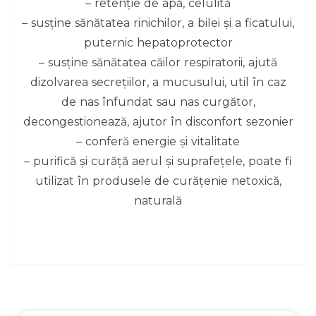
– retenție de apă, celulită
– susține sănătatea rinichilor, a bilei și a ficatului,
puternic hepatoprotector
– susține sănătatea căilor respiratorii, ajută
dizolvarea secrețiilor, a mucusului, util în caz
de nas înfundat sau nas curgător,
decongestionează, ajutor în disconfort sezonier
– conferă energie și vitalitate
– purifică și curăță aerul și suprafețele, poate fi
utilizat în produsele de curățenie netoxică,
naturală