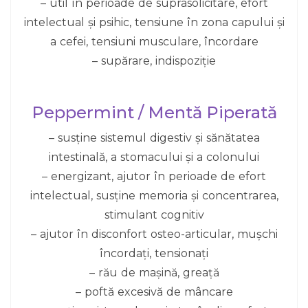
– util în perioade de suprasolicitare, efort
intelectual și psihic, tensiune în zona capului și
a cefei, tensiuni musculare, încordare
– supărare, indispoziție
Peppermint / Mentă Piperată
– susține sistemul digestiv și sănătatea
intestinală, a stomacului și a colonului
– energizant, ajutor în perioade de efort
intelectual, susține memoria și concentrarea,
stimulant cognitiv
– ajutor în disconfort osteo-articular, mușchi
încordați, tensionați
– rău de mașină, greață
– poftă excesivă de mâncare