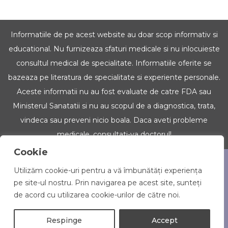
Informatiile de pe acest website au doar scop informativ si
educational. Nu furnizeaza sfaturi medicale si nu inlocuieste
consultul medical de specialitate. Informatiile oferite se
bazeaza pe literatura de specialitate si experiente personale.
Aceste informatii nu au fost evaluate de catre FDA sau
Ministerul Sanatatii si nu au scopul de a diagnostica, trata,
vindeca sau preveni nicio boala. Daca aveti probleme
medicale, consultati-va doctorul!
Cookie
Copyright © 2022 Iubim Uleiurile. Toate drepturile
Utilizăm cookie-uri pentru a vă îmbunătăți experiența
rezervate.
pe site-ul nostru. Prin navigarea pe acest site, sunteți
de acord cu utilizarea cookie-urilor de către noi.
doTERRA reviewed site
Respinge
Accept
Creare magazin online:
OkkWebMedia