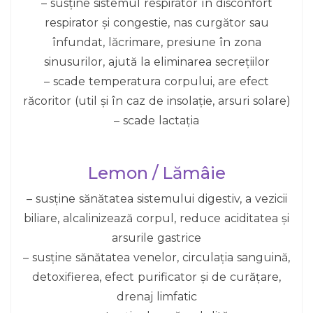
– susține sistemul respirator în disconfort
respirator și congestie, nas curgător sau
înfundat, lăcrimare, presiune în zona
sinusurilor, ajută la eliminarea secrețiilor
– scade temperatura corpului, are efect
răcoritor (util și în caz de insolație, arsuri solare)
– scade lactația
Lemon / Lămâie
– susține sănătatea sistemului digestiv, a vezicii
biliare, alcalinizează corpul, reduce aciditatea și
arsurile gastrice
– susține sănătatea venelor, circulația sanguină,
detoxifierea, efect purificator și de curățare,
drenaj limfatic