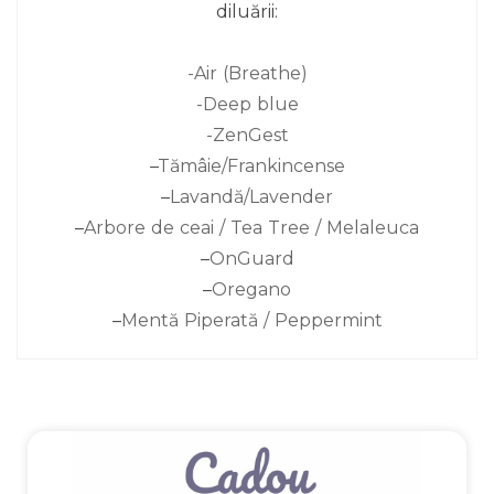
diluării:
-Air (Breathe)
-Deep blue
-ZenGest
–
Tămâie/Frankincense
–
Lavandă/Lavender
–
Arbore de ceai / Tea Tree / Melaleuca
–
OnGuard
–
Oregano
–
Mentă Piperată / Peppermint