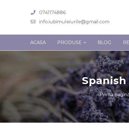
0741174886
info.iubimuleiurile@gmail.com
ACASA
PRODUSE
BLOG
R
Spanish 
Prima pagin