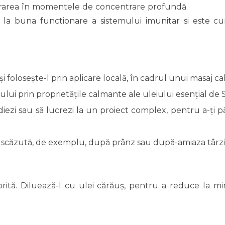
ntrarea în momentele de concentrare profundă.
e la buna functionare a sistemului imunitar si este cu
 folosește-l prin aplicare locală, în cadrul unui masaj cal
ului prin proprietățile calmante ale uleiului esențial de S
iezi sau să lucrezi la un proiect complex, pentru a-ți pă
 scăzută, de exemplu, după prânz sau după-amiaza târzi
rită. Diluează-l cu ulei cărăuș, pentru a reduce la m