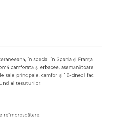
eraneeană, în special în Spania și Franța.
o aromă camforată și erbacee, asemănătoare
sale principale, camfor și 1.8-cineol fac
und al țesuturilor.
de reîmprospătare.