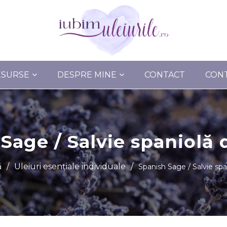
ESURSE
DESPRE MINE
CONTACT
CON
Sage / Salvie spaniol
ă
/
Uleiuri esențiale individuale
/
Spanish Sage / Salvie s