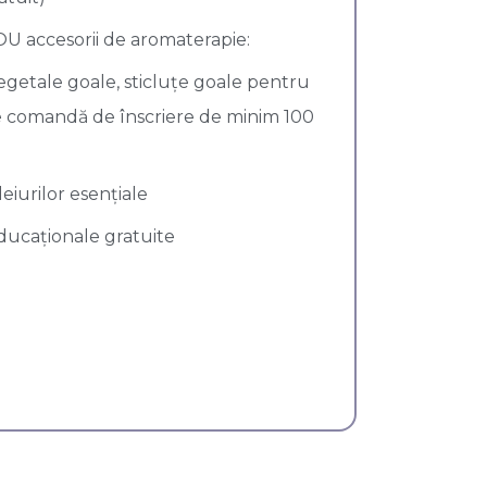
OU accesorii de aromaterapie:
vegetale goale, sticluțe goale pentru
ice comandă de înscriere de minim 100
leiurilor esențiale
educaționale gratuite