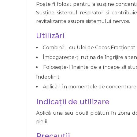
Poate fi folosit pentru a susține conce
Susține sistemul respirator și contribui
revitalizante asupra sistemului nervos.
Utilizări
Combină-l cu Ulei de Cocos Fracționat și
Îmbogățește-ți rutina de îngrijire a ten
Folosește-l înainte de a începe să stud
îndeplinit.
Aplică-l în momentele de concentrare
Indicații de utilizare
Aplică una sau două picături în zona do
pielii.
Precauții