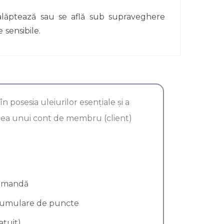
re alăptează sau se află sub supraveghere
 sensibile.
 posesia uleiurilor esenţiale şi a
rea unui cont de membru (client)
comandă
acumulare de puncte
atuit)