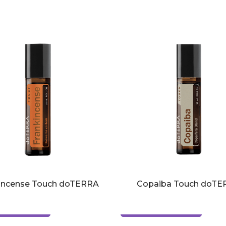
incense Touch doTERRA
Copaiba Touch doTE
ă cu avantaje
Cumpără cu avantaje