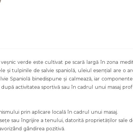
 veșnic verde este cultivat pe scară largă în zona medit
le și tulpinile de salvie spaniolă, uleiul esențial are 
lvie Spaniolă binedispune și calmează, iar componentele 
a după activitatea sportivă sau în cadrul unui masaj prof
nismului prin aplicare locală în cadrul unui masaj.
țe sau îngrijire a tenului, datorită proprietăților sale 
vorizând gândirea pozitivă.