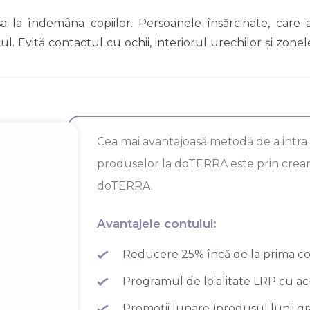
 lăsa la îndemâna copiilor. Persoanele însărcinate, ca
. Evită contactul cu ochii, interiorul urechilor și zonele
Cea mai avantajoasă metodă de a intra în
produselor la doTERRA este prin crea
doTERRA.
Avantajele contului:
Reducere 25% încă de la prima 
Programul de loialitate LRP cu 
Promoții lunare (produsul lunii gr