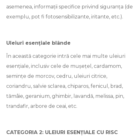
asemenea, informații specifice privind siguranța (de
exemplu, pot fi fotosensibilizante, iritante, etc.).
Uleiuri esențiale blânde
În această categorie intră cele mai multe uleiuri
esențiale, inclusiv cele de mușețel, cardamom,
semințe de morcov, cedru, uleiuri citrice,
coriandru, salvie sclarea, chiparos, fenicul, brad,
tămâie, geranium, ghimbir, lavandă, melissa, pin,
trandafir, arbore de ceai, etc.
CATEGORIA 2: ULEIURI ESENȚIALE CU RISC