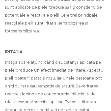
sunt aplicate pe piele, trebuie să fiți conștienți de
potențialele reacții ale pielii. Cele trei principale
reacții ale pielii sunt iritația, sensibilizarea și
fotosensibilizarea.
IRITAȚIA
Iritația apare atunci când o substanță aplicată pe
piele produce un efect imediat de iritare. Aspectul
pielii poate fi pătat și roșu, iar unele persoane pot
simți durere sau senzație de arsură. Severitatea
reacției depinde de concentrație (diluție) și de
uleiul esențial specific aplicat. Evitați utilizarea
iritanților dermici nediluați pe piele și evitați