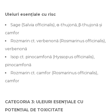
Uleiuri esențiale cu risc
Sage (Salvia officinalis), ⍺-thujonă, β-thujonă și
camfor
Rozmarin ct. verbenonă (Rosmarinus officinalis),
verbenonă
Isop ct. pinocamfonă (Hyssopus officinalis),
pinocamfonă
Rozmarin ct. camfor (Rosmarinus officinalis),
camfor
CATEGORIA 3: ULEIURI ESENȚIALE CU
POTENȚIAL DE TOXICITATE