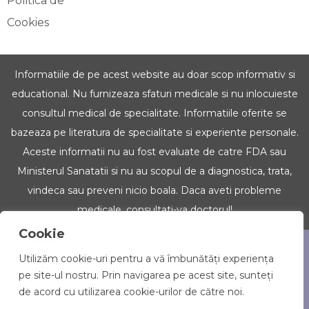
Politica de
Cookies
Informatiile de pe acest website au doar scop informativ si
educational. Nu furnizeaza sfaturi medicale si nu inlocuieste
consultul medical de specialitate. Informatiile oferite se
bazeaza pe literatura de specialitate si experiente personale.
Aceste informatii nu au fost evaluate de catre FDA sau
Ministerul Sanatatii si nu au scopul de a diagnostica, trata,
vindeca sau preveni nicio boala. Daca aveti probleme
medicale, consultati-va doctorul!
Cookie
Copyright © 2022 Iubim Uleiurile. Toate drepturile
Utilizăm cookie-uri pentru a vă îmbunătăți experiența
rezervate.
pe site-ul nostru. Prin navigarea pe acest site, sunteți
de acord cu utilizarea cookie-urilor de către noi.
doTERRA reviewed site