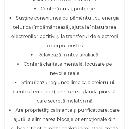
Conferă curaj, protecție
Susține conexiunea cu pământul, cu energia
telurică (împământează), ajută la înlăturarea
electronilor pozitivi și la transferul de electroni
în corpul nostru
Relaxează mintea analitică
Conferă claritate mentală, focusare pe
nevoile reale
Stimulează regiunea limbică a creierului
(centrul emoțiilor), precum și glanda pineală,
care secretă melatonină
Are proprietăți calmante și purificatoare, care
ajută la eliminarea blocajelor emoționale din
subconștient, aliniază chakra inimii, stabilizează