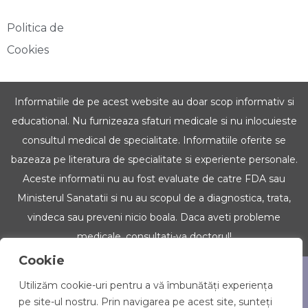
Politica de
Cookies
Informatiile de pe acest website au doar scop informativ si
educational. Nu furnizeaza sfaturi medicale si nu inlocuieste
consultul medical de specialitate. Informatiile oferite se
bazeaza pe literatura de specialitate si experiente personale.
Aceste informatii nu au fost evaluate de catre FDA sau
Ministerul Sanatatii si nu au scopul de a diagnostica, trata,
vindeca sau preveni nicio boala. Daca aveti probleme
medicale, consultati-va doctorul!
Cookie
Copyright © 2022 Iubim Uleiurile. Toate drepturile
Utilizăm cookie-uri pentru a vă îmbunătăți experiența
rezervate.
pe site-ul nostru. Prin navigarea pe acest site, sunteți