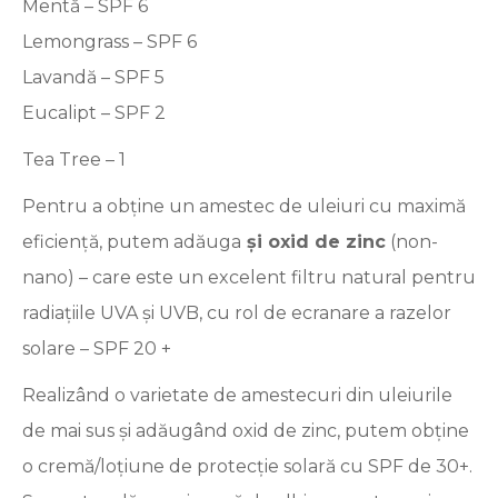
Mentă – SPF 6
Lemongrass – SPF 6
Lavandă – SPF 5
Eucalipt – SPF 2
Tea Tree – 1
Pentru a obține un amestec de uleiuri cu maximă
eficiență, putem adăuga
și oxid de zinc
(non-
nano) – care este un excelent filtru natural pentru
radiaţiile UVA şi UVB, cu rol de ecranare a razelor
solare – SPF 20 +
Realizând o varietate de amestecuri din uleiurile
de mai sus şi adăugând oxid de zinc, putem obţine
o cremă/loţiune de protecţie solară cu SPF de 30+.