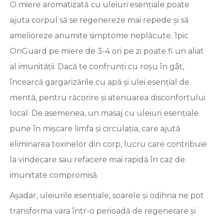
O miere aromatizată cu uleiuri esențiale poate
ajuta corpul să se regenereze mai repede și să
amelioreze anumite simptome neplăcute. 1pic
OnGuard pe miere de 3-4 ori pe zi poate fi un aliat
al imunității. Dacă te confrunți cu roșu în gât,
încearcă gargarizările cu apă și ulei esențial de
mentă, pentru răcorire și atenuarea disconfortului
local. De asemenea, un masaj cu uleiuri esențiale
pune în mișcare limfa și circulația, care ajută
eliminarea toxinelor din corp, lucru care contribuie
la vindecare sau refacere mai rapidă în caz de
imunitate compromisă.
Așadar, uleiurile esențiale, soarele și odihna ne pot
transforma vara într-o perioadă de regenerare și