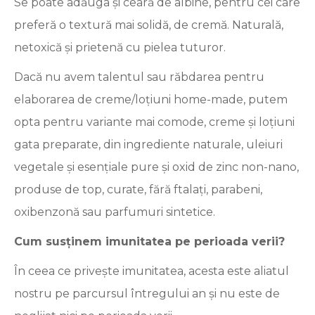
Se poate adăuga şi ceară de albine, pentru cei care
preferă o textură mai solidă, de cremă. Naturală,
netoxică şi prietenă cu pielea tuturor.
Dacă nu avem talentul sau răbdarea pentru
elaborarea de creme/loțiuni home-made, putem
opta pentru variante mai comode, creme și loțiuni
gata preparate, din ingrediente naturale, uleiuri
vegetale și esențiale pure și oxid de zinc non-nano,
produse de top, curate, fără ftalați, parabeni,
oxibenzonă sau parfumuri sintetice.
Cum susținem imunitatea pe perioada verii?
În ceea ce privește imunitatea, acesta este aliatul
nostru pe parcursul întregului an și nu este de