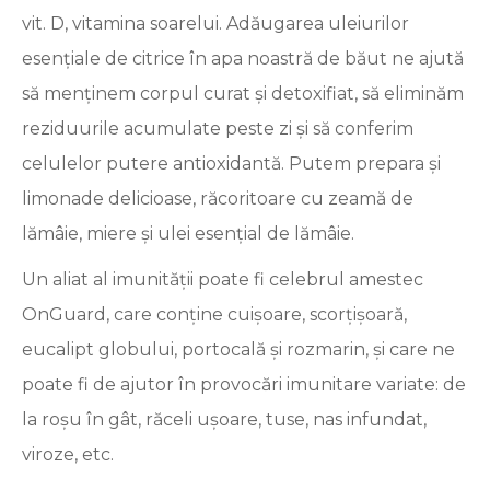
vit. D, vitamina soarelui. Adăugarea uleiurilor
esențiale de citrice în apa noastră de băut ne ajută
să menținem corpul curat și detoxifiat, să eliminăm
reziduurile acumulate peste zi și să conferim
celulelor putere antioxidantă. Putem prepara și
limonade delicioase, răcoritoare cu zeamă de
lămâie, miere și ulei esențial de lămâie.
Un aliat al imunității poate fi celebrul amestec
OnGuard, care conține cuișoare, scorțișoară,
eucalipt globului, portocală și rozmarin, și care ne
poate fi de ajutor în provocări imunitare variate: de
la roșu în gât, răceli ușoare, tuse, nas infundat,
viroze, etc.