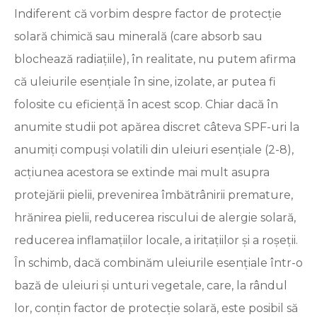
Indiferent că vorbim despre factor de protecție
solară chimică sau minerală (care absorb sau
blochează radiațiile), în realitate, nu putem afirma
că uleiurile esențiale în sine, izolate, ar putea fi
folosite cu eficiență în acest scop. Chiar dacă în
anumite studii pot apărea discret câteva SPF-uri la
anumiți compuși volatili din uleiuri esențiale (2-8),
acțiunea acestora se extinde mai mult asupra
protejării pielii, prevenirea îmbătrânirii premature,
hrănirea pielii, reducerea riscului de alergie solară,
reducerea inflamațiilor locale, a iritațiilor și a roșeții.
În schimb, dacă combinăm uleiurile esențiale într-o
bază de uleiuri și unturi vegetale, care, la rândul
lor, conțin factor de protecție solară, este posibil să