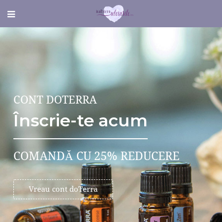
CONT DOTERRA
Înscrie-te acum
COMANDĂ CU 25% REDUCERE
Vreau cont doTerra