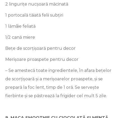
2 lingurițe nucșoară măcinată
1 portocală tăiată felii subțiri
1 lămâie feliată
1/2 cană miere
Bețe de scorțișoară pentru decor
Merișoare proaspete pentru decor
– Se amestecă toate ingredientele, în afara bețelor
de scorțișoară și a merișoarelor proaspete, și se
prepară la foc lent, timp de 1 oră. Se servește
fierbinte și se păstrează la frigider cel mult 5 zile.
9. MACA SMOOTHIE CU CIOCOLATĂ ȘI MENTĂ