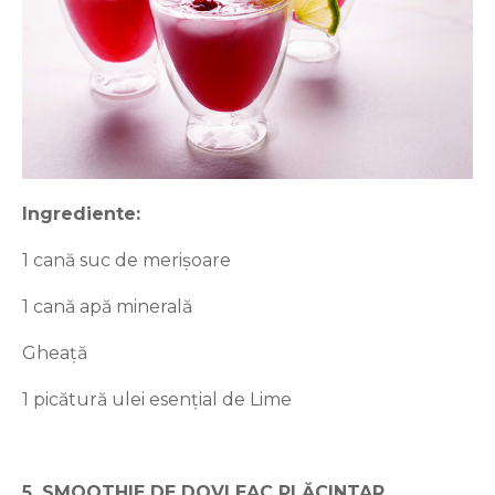
Ingrediente:
1 cană suc de merișoare
1 cană apă minerală
Gheață
1 picătură ulei esențial de Lime
5. SMOOTHIE DE DOVLEAC PLĂCINTAR