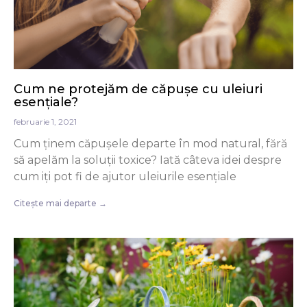
Cum ne protejăm de căpușe cu uleiuri
esențiale?
februarie 1, 2021
Cum ținem căpușele departe în mod natural, fără
să apelăm la soluții toxice? Iată câteva idei despre
cum iți pot fi de ajutor uleiurile esențiale
Citește mai departe →